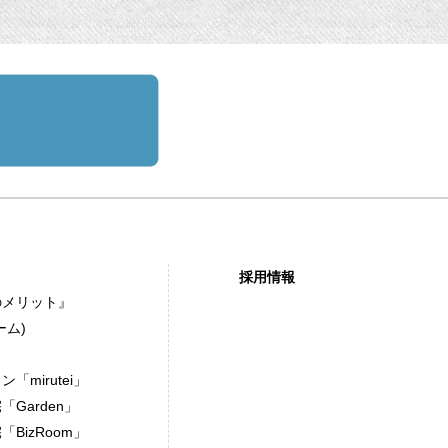
採用情報
のメリット』
ーム)
mirutei」
Garden」
BizRoom」