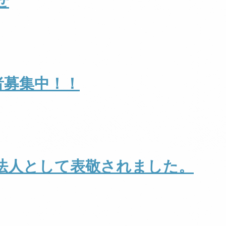
せ
者募集中！！
法人として表敬されました。