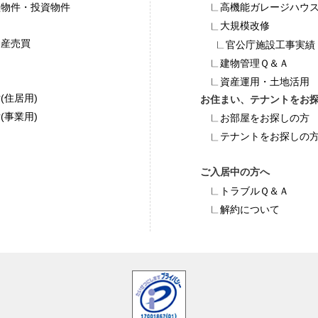
益物件・投資物件
高機能ガレージハウス「
大規模改修
動産売買
官公庁施設工事実績
建物管理Ｑ＆Ａ
資産運用・土地活用
(住居用)
お住まい、テナントをお
(事業用)
お部屋をお探しの方
テナントをお探しの
ご⼊居中の⽅へ
トラブルＱ＆Ａ
解約について