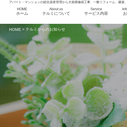
アパート・マンションの総合資産管理から大規模修繕工事、一般リフォーム、建築
HOME
About us
Service
Inf
ホーム
テルミについて
サービス内容
お
> テルミからのお知らせ
HOME