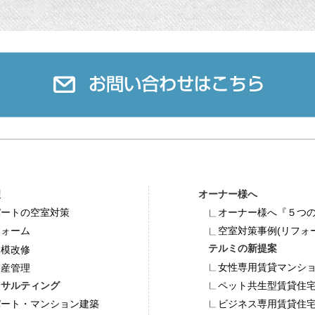
理
オーナー様へ
パートの空室対策
オーナー様へ『５つ
フォーム
空室対策事例(リフォ
テルミの新提案
規模改修
女性専用賃貸マンション「
動産管理
ンサルティング
ペット共⽣型賃貸住宅「
パート・マンション建築
ビジネス専⽤賃貸住宅「