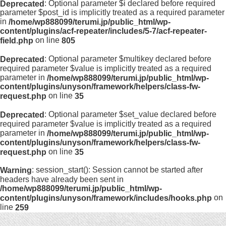
: Optional parameter $i declared before required
Deprecated
parameter $post_id is implicitly treated as a required parameter
in
/home/wp888099/terumi.jp/public_html/wp-
content/plugins/acf-repeater/includes/5-7/acf-repeater-
on line
field.php
805
: Optional parameter $multikey declared before
Deprecated
required parameter $value is implicitly treated as a required
parameter in
/home/wp888099/terumi.jp/public_html/wp-
content/plugins/unyson/framework/helpers/class-fw-
on line
request.php
35
: Optional parameter $set_value declared before
Deprecated
required parameter $value is implicitly treated as a required
parameter in
/home/wp888099/terumi.jp/public_html/wp-
content/plugins/unyson/framework/helpers/class-fw-
on line
request.php
35
: session_start(): Session cannot be started after
Warning
headers have already been sent in
/home/wp888099/terumi.jp/public_html/wp-
on
content/plugins/unyson/framework/includes/hooks.php
line
259