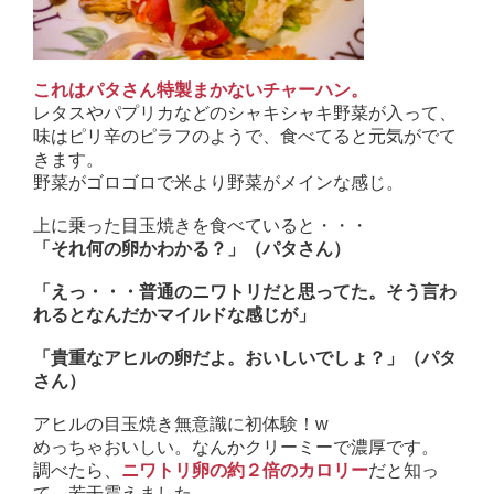
これはパタさん特製まかないチャーハン。
レタスやパプリカなどのシャキシャキ野菜が入って、
味はピリ辛のピラフのようで、食べてると元気がでて
きます。
野菜がゴロゴロで米より野菜がメインな感じ。
上に乗った目玉焼きを食べていると・・・
「それ何の卵かわかる？」（パタさん）
「えっ・・・普通のニワトリだと思ってた。そう言わ
れるとなんだかマイルドな感じが」
「貴重なアヒルの卵だよ。おいしいでしょ？」（パタ
さん）
アヒルの目玉焼き無意識に初体験！w
めっちゃおいしい。なんかクリーミーで濃厚です。
調べたら、
だと知っ
ニワトリ卵の約２倍のカロリー
て、若干震えました。