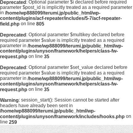
: Optional parameter $i declared before required
Deprecated
parameter $post_id is implicitly treated as a required parameter
in
/home/wp888099/terumi.jp/public_html/wp-
content/plugins/acf-repeater/includes/5-7/acf-repeater-
on line
field.php
805
: Optional parameter $multikey declared before
Deprecated
required parameter $value is implicitly treated as a required
parameter in
/home/wp888099/terumi.jp/public_html/wp-
content/plugins/unyson/framework/helpers/class-fw-
on line
request.php
35
: Optional parameter $set_value declared before
Deprecated
required parameter $value is implicitly treated as a required
parameter in
/home/wp888099/terumi.jp/public_html/wp-
content/plugins/unyson/framework/helpers/class-fw-
on line
request.php
35
: session_start(): Session cannot be started after
Warning
headers have already been sent in
/home/wp888099/terumi.jp/public_html/wp-
on
content/plugins/unyson/framework/includes/hooks.php
line
259