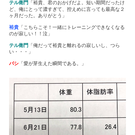
「裕貴、君のおかげだよ。短い期間だったけ
テル衛門
ど、俺にとって濃すぎて、控えめに言っても最高な２
ヶ月だった。ありがとう」
「こちらこそ！一緒にトレーニングできなくなる
裕貴
のが寂しい！！泣」
「俺だって裕貴と離れるの寂しいし、つら
テル衛門
い・・・」
「愛が芽生えた瞬間である。」
バシ