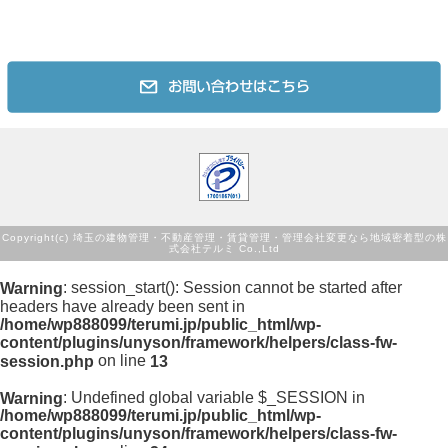
Copyright(c)
埼玉の建物管理・不動産管理・賃貸管理・管理会社変更なら地域密着型の株
Co.,Ltd
式会社テルミ
: session_start(): Session cannot be started after
Warning
headers have already been sent in
/home/wp888099/terumi.jp/public_html/wp-
content/plugins/unyson/framework/helpers/class-fw-
on line
session.php
13
: Undefined global variable $_SESSION in
Warning
/home/wp888099/terumi.jp/public_html/wp-
content/plugins/unyson/framework/helpers/class-fw-