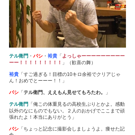
・
・
「
テル衛門
バシ
裕貴
よっしゃーーーーーーーーー
」（歓喜の舞）
ーー！！！！！！！！！
「すご過ぎる！目標の10キロ余裕でクリアじゃ
裕貴
ん！おめでとーーー！！」
「
」
バシ
テル衛門、ええもん見せてもろたわ。
「俺この体重見るの高校生ぶりとかよ。感動
テル衛門
以外のなにものでもない。２人のおかげでここまで頑
張れたよ！本当にありがとう」
「ちょっと記念に撮影会しましょうよ。痩せた記
バシ